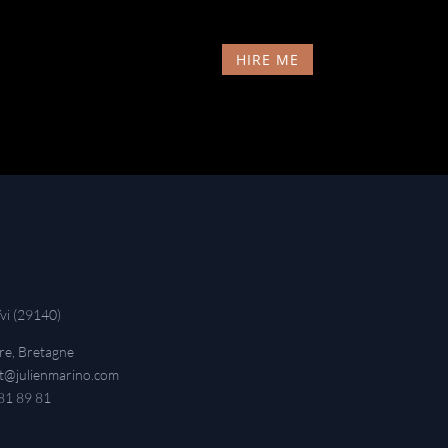
HIRE ME
Yvi (29140)
ère, Bretagne
t@julienmarino.com
81 89 81