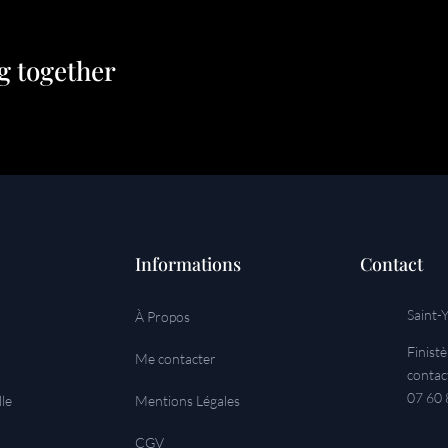
g together
Informations
Contact
Saint-
À Propos
Finist
Me contacter
contac
07 60 
lle
Mentions Légales
CGV