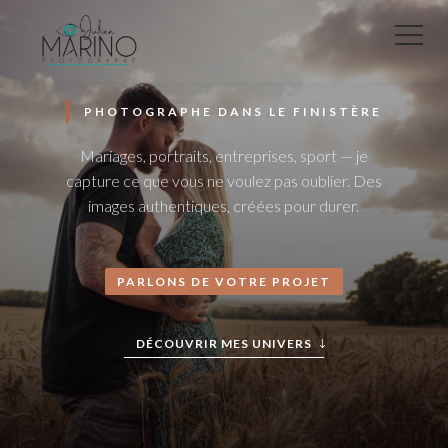
PHOTOGRAPHE DANS LE FINISTÈRE
Mariages, portraits, entreprises, sport — je
capture ce que vous ne voulez pas oublier. Des
images authentiques, créées pour durer.
PARLONS DE VOTRE PROJET
DÉCOUVRIR MES UNIVERS